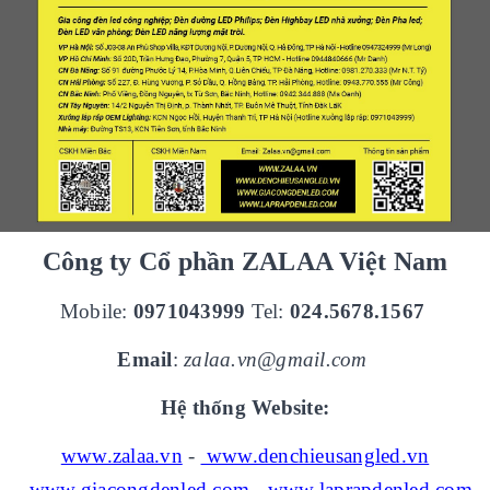
Công ty Cổ phần ZALAA Việt Nam
Mobile:
0971043999
Tel:
024.5678.1567
Email
:
zalaa.vn@gmail.com
Hệ thống Website:
www.zalaa.vn
-
www.denchieusangled.vn
www.giacongdenled.com
-
www.laprapdenled.com