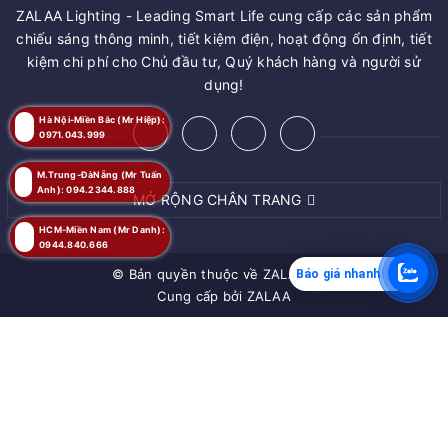
ZALAA Lighting - Leading Smart Life cung cấp các sản phẩm
chiếu sáng thông minh, tiết kiệm điện, hoạt động ổn định, tiết
kiệm chi phí cho Chủ đầu tư, Quý khách hàng và người sử
dụng!
Hà Nội-Miền Bắc (Mr Hiệp):
0971.043.999
M.Trung-ĐàNẵng (Mr Tuấn
Anh): 094.2344.888
MỞ RỘNG CHÂN TRANG
HCM-Miền Nam (Mr Danh):
0944.840.666
© Bản quyền thuộc về
ZALAA JSC
Báo giá nhanh
Cung cấp bởi
ZALAA