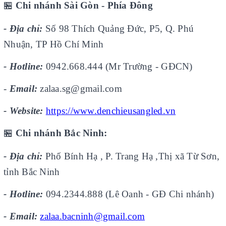
🏪
Chi nhánh Sài Gòn - Phía Đông
- Địa chỉ:
Số 98 Thích Quảng Đức, P5, Q. Phú
Nhuận, TP Hồ Chí Minh
- Hotline:
0942.668.444 (Mr Trường - GĐCN)
-
Email:
zalaa.sg@gmail.com
- Website:
https://www.denchieusangled.vn
🏪
Chi nhánh Bắc Ninh:
- Địa chỉ:
Phố Bính Hạ , P. Trang Hạ ,Thị xã Từ Sơn,
tỉnh Bắc Ninh
- Hotline:
094.2344.888 (Lê Oanh - GĐ Chi nhánh)
- Email:
zalaa.bacninh@gmail.com