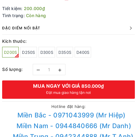
Tiết kiệm:
200.000₫
Tình trạng:
Còn hàng
ĐẶC ĐIỂM NỔI BẬT
Kích thước:
D200S
D250S
D300S
D350S
D400S
–
+
Số lượng:
MUA NGAY VỚI GIÁ
850.000₫
Đặt mua giao hàng tận nơi
Hotline đặt hàng:
Miền Bắc - 0971043999 (Mr Hiệp)
Miền Nam - 0944840666 (Mr Danh)
Miền Trung - 0942344888 (Mr T.Anh)