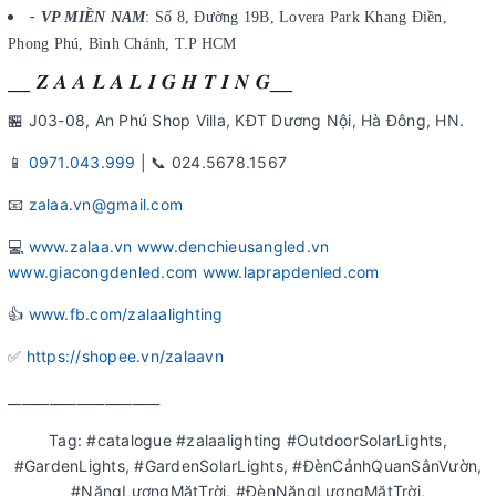
- VP MIỀN NAM
: Số 8, Đường 19B, Lovera Park Khang Điền,
Phong Phú, Bình Chánh, T.P HCM
__ 𝒁 𝑨 𝑨 𝑳 𝑨 𝑳 𝑰 𝑮 𝑯 𝑻 𝑰 𝑵 𝑮__
🏪 J03-08, An Phú Shop Villa, KĐT Dương Nội, Hà Đông, HN.
📱
0971.043.999
| 📞 024.5678.1567
📧
zalaa.vn@gmail.com
💻
www.zalaa.vn
www.denchieusangled.vn
www.giacongdenled.com
www.laprapdenled.com
👍
www.fb.com/zalaalighting
✅
https://shopee.vn/zalaavn
______________________
Tag: #catalogue #zalaalighting #OutdoorSolarLights,
#GardenLights, #GardenSolarLights, #ĐènCảnhQuanSânVườn,
#NăngLượngMặtTrời, #ĐènNăngLượngMặtTrời,