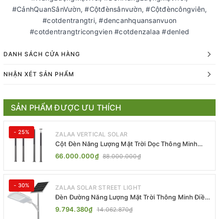
#CảnhQuanSânVườn, #Cộtđènsânvườn, #Cộtđèncôngviên,
#cotdentrangtri, #dencanhquansanvuon
#cotdentrangtricongvien #cotdenzalaa #denled
DANH SÁCH CỬA HÀNG
NHẬN XÉT SẢN PHẨM
SẢN PHẨM ĐƯỢC ƯU THÍCH
- 25%
ZALAA VERTICAL SOLAR
Cột Đèn Năng Lượng Mặt Trời Dọc Thông Minh
ZSR-YYDS-360 | ZALAA Jsc
66.000.000₫
88.000.000₫
- 30%
ZALAA SOLAR STREET LIGHT
Đèn Đường Năng Lượng Mặt Trời Thông Minh Điều
Khiển MPPT ZL-GMX01 ZALAA
9.794.380₫
14.062.870₫