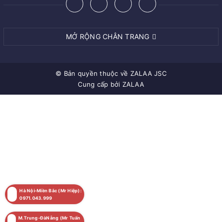
MỞ RỘNG CHÂN TRANG
© Bản quyền thuộc về
ZALAA JSC
Cung cấp bởi
ZALAA
Hà Nội-Miền Bắc (Mr Hiệp):
0971.043.999
M.Trung-ĐàNẵng (Mr Tuấn