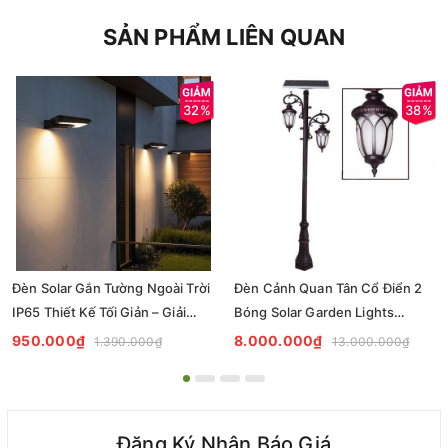
SẢN PHẨM LIÊN QUAN
32%
38%
Đèn Solar Gắn Tường Ngoài Trời
Đèn Cảnh Quan Tân Cổ Điển 2
IP65 Thiết Kế Tối Giản – Giải
Bóng Solar Garden Lights
Pháp Chiếu Sáng Bền Bỉ, Thẩm
ZALAA OEM ZSCV-004
950.000₫
8.000.000₫
1.390.000₫
13.000.000₫
Mỹ Cho Dự Án
Đăng Ký Nhận Báo Giá