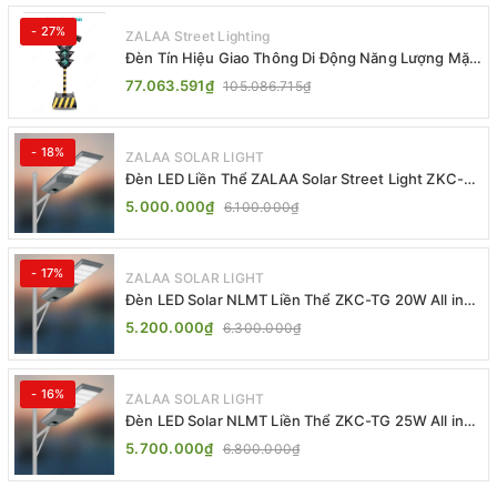
- 27%
ZALAA Street Lighting
Đèn Tín Hiệu Giao Thông Di Động Năng Lượng Mặt
Trời ZALAA ZL-409300C
77.063.591₫
105.086.715₫
- 18%
ZALAA SOLAR LIGHT
Đèn LED Liền Thể ZALAA Solar Street Light ZKC-
TG 20W 25W 30W All In One
5.000.000₫
6.100.000₫
- 17%
ZALAA SOLAR LIGHT
Đèn LED Solar NLMT Liền Thể ZKC-TG 20W All in
One | ZALAA Street Light
5.200.000₫
6.300.000₫
- 16%
ZALAA SOLAR LIGHT
Đèn LED Solar NLMT Liền Thể ZKC-TG 25W All in
One | ZALAA Street Light
5.700.000₫
6.800.000₫