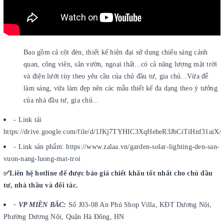
Bao gồm cả cột đèn, thiết kế hiện đại sử dụng chiếu sáng cảnh
quan, công viên, sân vườn, ngoại thất...có cả năng lượng mặt trời
và điện lưới tùy theo yêu cầu của chủ đầu tư, gia chủ...Vừa để
làm sáng, vừa làm đẹp nên các mẫu thiết kế đa dạng theo ý tưởng
của nhà đầu tư, gia chủ...
- Link tải
https://drive.google.com/file/d/1JKj7TYHIC3XqHeheR3JbCiTiHnf31aiX/
- Link sản phẩm: https://www.zalaa.vn/garden-solar-lighting-den-san-
vuon-nang-luong-mat-troi
✅Liên hệ hotline để được báo giá chiết khấu tốt nhất cho chủ đầu
tư, nhà thầu và đối tác.
- VP MIỀN BẮC:
Số J03-08 An Phú Shop Villa, KĐT Dương Nội,
Phường Dương Nội, Quận Hà Đông, HN