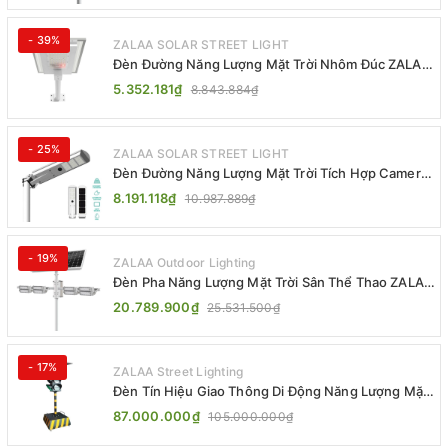
- 39%
ZALAA SOLAR STREET LIGHT
Đèn Đường Năng Lượng Mặt Trời Nhôm Đúc ZALAA
ZL-BWH Cao Cấp IP65
5.352.181₫
8.843.884₫
- 25%
ZALAA SOLAR STREET LIGHT
Đèn Đường Năng Lượng Mặt Trời Tích Hợp Camera
ZALAA ZL-BJ04-CCTV (80W, IP65)
8.191.118₫
10.987.889₫
- 19%
ZALAA Outdoor Lighting
Đèn Pha Năng Lượng Mặt Trời Sân Thể Thao ZALAA
Jsc Chống Nước IP65 Cao Cấp
20.789.900₫
25.531.500₫
- 17%
ZALAA Street Lighting
Đèn Tín Hiệu Giao Thông Di Động Năng Lượng Mặt
Trời ZALAA ZL-300A-D
87.000.000₫
105.000.000₫