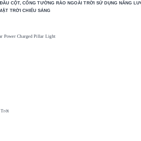
, ĐẦU CỘT, CỔNG TƯỜNG RÀO NGOÀI TRỜI SỬ DỤNG NĂNG L
MẶT TRỜI CHIẾU SÁNG
ar Power Charged Pillar Light
 Trời