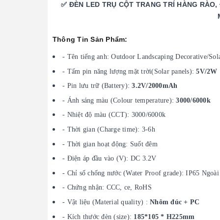
✅ ĐÈN LED TRỤ CỘT TRANG TRÍ HÀNG RÀO
Thông Tin Sản Phẩm:
- Tên tiếng anh: Outdoor Landscaping Decorative/Sol
- Tấm pin năng lượng mặt trời(Solar panels):
5V/2W
- Pin lưu trữ (Battery):
3.2V/2000mAh
- Ánh sáng màu (Colour temperature):
3000/6000k
- Nhiệt độ màu (CCT): 3000/6000k
- Thời gian (Charge time): 3-6h
- Thời gian hoạt động: Suốt đêm
- Điện áp đầu vào (V): DC 3.2V
- Chỉ số chống nước (Water Proof grade): IP65 Ngoài
- Chứng nhận: CCC, ce, RoHS
- Vật liệu (Material quality) :
Nhôm đúc + PC
- Kích thước đèn (size):
185*105 * H225mm