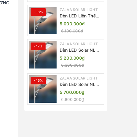
ƯỢNG
ZALAA SOLAR LIGHT
- 18%
Đèn LED Liền Thể
ZALAA Solar Street
5.000.000₫
Light ZKC-TG 20W
6.100.000₫
25W 30W All In One
ZALAA SOLAR LIGHT
- 17%
Đèn LED Solar NLMT
Liền Thể ZKC-TG
5.200.000₫
20W All in One |
6.300.000₫
ZALAA Street Light
ZALAA SOLAR LIGHT
- 16%
Đèn LED Solar NLMT
Liền Thể ZKC-TG
5.700.000₫
25W All in One |
6.800.000₫
ZALAA Street Light