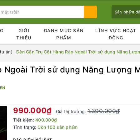
Sản phẩm đ
NG
GIỚI
DANH MỤC SẢN
LĨNH VỰC HOẠT
Ủ
THIỆU
PHẨM
ĐỘNG
dự án)
Đèn Gắn Trụ Cột Hàng Rào Ngoài Trời sử dụng Năng Lượ
 Ngoài Trời sử dụng Năng Lượng Mặ
Bạn chưa xem sản phẩm nào
EN
990.000₫
1.390.000₫
Giá thị trường:
Tiết kiệm:
400.000₫
Tình trạng:
Còn 100 sản phẩm
ĐẶC ĐIỂM NỔI BẬT