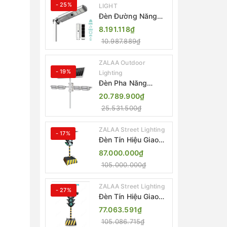
- 25%
LIGHT
Đèn Đường Năng
Lượng Mặt Trời Tích
8.191.118₫
Hợp Camera ZALAA
10.987.889₫
ZL-BJ04-CCTV
(80W, IP65)
ZALAA Outdoor
- 19%
Lighting
Đèn Pha Năng
Lượng Mặt Trời Sân
20.789.900₫
Thể Thao ZALAA
25.531.500₫
Jsc Chống Nước
IP65 Cao Cấp
ZALAA Street Lighting
- 17%
Đèn Tín Hiệu Giao
Thông Di Động Năng
87.000.000₫
Lượng Mặt Trời
105.000.000₫
ZALAA ZL-300A-D
ZALAA Street Lighting
- 27%
Đèn Tín Hiệu Giao
Thông Di Động Năng
77.063.591₫
Lượng Mặt Trời
105.086.715₫
ZALAA ZL-409300C