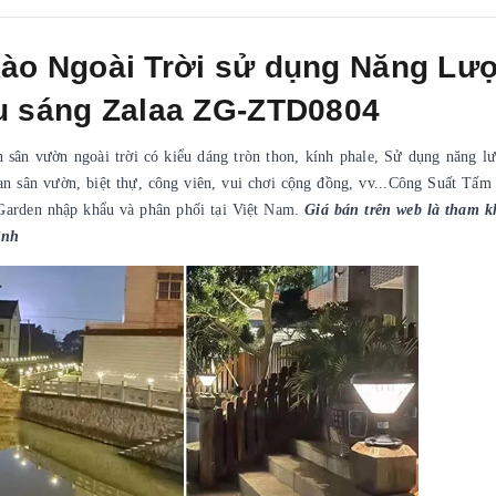
Rào Ngoài Trời sử dụng Năng Lư
ếu sáng Zalaa ZG-ZTD0804
 sân vườn ngoài trời có kiểu dáng tròn thon, kính phale, Sử dụng năng l
an sân vườn, biệt thự, công viên, vui chơi cộng đồng, vv...Công Suất Tấm
rden nhập khẩu và phân phối tại Việt Nam.
Giá bán trên web là tham k
ình