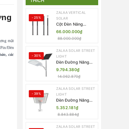
THÍCH
ZALAA VERTICAL
ợng
- 25%
SOLAR
Cột Đèn Năng
Lượng Mặt Trời Dọc
66.000.000₫
Thông Minh ZSR-
88.000.000₫
YYDS-360 | ZALAA
ượng mặt
Jsc
 Pin/Đèn
ZALAA SOLAR STREET
hảo, các
- 30%
LIGHT
Đèn Đường Năng
Lượng Mặt Trời
9.794.380₫
Thông Minh Điều
14.062.870₫
Khiển MPPT ZL-
GMX01 ZALAA
ZALAA SOLAR STREET
- 39%
LIGHT
Đèn Đường Năng
Lượng Mặt Trời
5.352.181₫
Nhôm Đúc ZALAA
8.843.884₫
ZL-BWH Cao Cấp
IP65
ZALAA SOLAR STREET