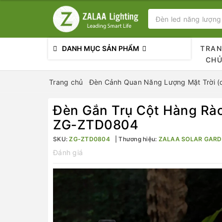
DANH MỤC SẢN PHẨM
TRA
CH
Trang chủ
Đèn Cảnh Quan Năng Lượng Mặt Trời (
Đèn Gắn Trụ Cột Hàng Rào
ZG-ZTD0804
SKU:
ZG-ZTD0804
Thương hiệu:
ZALAA SOLAR GARD
Đánh giá