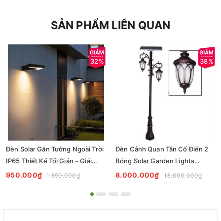
SẢN PHẨM LIÊN QUAN
32%
38%
Đèn Solar Gắn Tường Ngoài Trời
Đèn Cảnh Quan Tân Cổ Điển 2
IP65 Thiết Kế Tối Giản – Giải
Bóng Solar Garden Lights
Pháp Chiếu Sáng Bền Bỉ, Thẩm
ZALAA OEM ZSCV-004
950.000₫
8.000.000₫
1.390.000₫
13.000.000₫
Mỹ Cho Dự Án