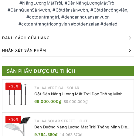
#NăngLượngMặtTrời, #ĐènNăngLượngMặtTrời,
#CảnhQuanSânVườn, #Cộtđènsânvườn, #Cộtđèncôngviên,
#cotdentrangtri, #dencanhquansanvuon
#cotdentrangtricongvien #cotdenzalaa #denled
DANH SÁCH CỬA HÀNG
NHẬN XÉT SẢN PHẨM
SẢN PHẨM ĐƯỢC ƯU THÍCH
- 25%
ZALAA VERTICAL SOLAR
Cột Đèn Năng Lượng Mặt Trời Dọc Thông Minh
ZSR-YYDS-360 | ZALAA Jsc
66.000.000₫
88.000.000₫
- 30%
ZALAA SOLAR STREET LIGHT
Đèn Đường Năng Lượng Mặt Trời Thông Minh Điều
Khiển MPPT ZL-GMX01 ZALAA
9.794.380₫
14.062.870₫