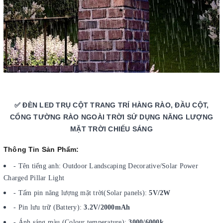
✅ ĐÈN LED TRỤ CỘT TRANG TRÍ HÀNG RÀO, ĐẦU CỘT,
CỔNG TƯỜNG RÀO NGOÀI TRỜI SỬ DỤNG NĂNG LƯỢNG
MẶT TRỜI CHIẾU SÁNG
Thông Tin Sản Phẩm:
- Tên tiếng anh: Outdoor Landscaping Decorative/Solar Power
Charged Pillar Light
- Tấm pin năng lượng mặt trời(Solar panels):
5V/2W
- Pin lưu trữ (Battery):
3.2V/2000mAh
- Ánh sáng màu (Colour temperature):
3000/6000k