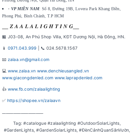
Phường Dương Nội, Quận Hà Đông, HN
- VP MIỀN NAM
: Số 8, Đường 19B, Lovera Park Khang Điền,
Phong Phú, Bình Chánh, T.P HCM
__ 𝒁 𝑨 𝑨 𝑳 𝑨 𝑳 𝑰 𝑮 𝑯 𝑻 𝑰 𝑵 𝑮__
🏪 J03-08, An Phú Shop Villa, KĐT Dương Nội, Hà Đông, HN.
📱
0971.043.999
| 📞 024.5678.1567
📧
zalaa.vn@gmail.com
💻
www.zalaa.vn
www.denchieusangled.vn
www.giacongdenled.com
www.laprapdenled.com
👍
www.fb.com/zalaalighting
✅
https://shopee.vn/zalaavn
______________________
Tag: #catalogue #zalaalighting #OutdoorSolarLights,
#GardenLights, #GardenSolarLights, #ĐènCảnhQuanSânVườn,