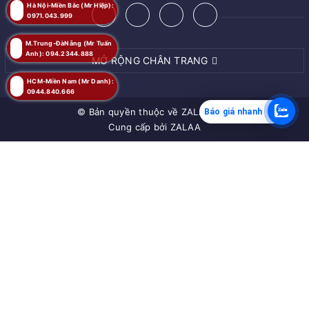
Hà Nội-Miền Bắc (Mr Hiệp):
0971.043.999
M.Trung-ĐàNẵng (Mr Tuấn
Anh): 094.2344.888
MỞ RỘNG CHÂN TRANG
HCM-Miền Nam (Mr Danh):
0944.840.666
© Bản quyền thuộc về
ZALAA JSC
Báo giá nhanh
Cung cấp bởi
ZALAA
MUA NGAY
Giao hàng tận nơi