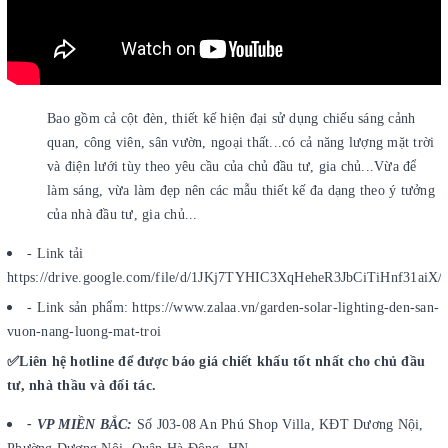
Bao gồm cả cột đèn, thiết kế hiện đại sử dụng chiếu sáng cảnh
quan, công viên, sân vườn, ngoại thất...có cả năng lượng mặt trời
và điện lưới tùy theo yêu cầu của chủ đầu tư, gia chủ...Vừa để
làm sáng, vừa làm đẹp nên các mẫu thiết kế đa dạng theo ý tưởng
của nhà đầu tư, gia chủ...
- Link tải
https://drive.google.com/file/d/1JKj7TYHIC3XqHeheR3JbCiTiHnf31aiX/
- Link sản phẩm: https://www.zalaa.vn/garden-solar-lighting-den-san-
vuon-nang-luong-mat-troi
✅Liên hệ hotline để được báo giá chiết khấu tốt nhất cho chủ đầu
tư, nhà thầu và đối tác.
- VP MIỀN BẮC:
Số J03-08 An Phú Shop Villa, KĐT Dương Nội,