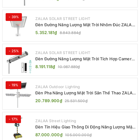
- 39%
ZALAA SOLAR STREET LIGHT
Đèn Đường Năng Lượng Mặt Trời Nhôm Đúc ZALAA
ZL-BWH Cao Cấp IP65
5.352.181₫
8.843.884₫
- 25%
ZALAA SOLAR STREET LIGHT
Đèn Đường Năng Lượng Mặt Trời Tích Hợp Camera
ZALAA ZL-BJ04-CCTV (80W, IP65)
8.191.118₫
10.987.889₫
- 19%
ZALAA Outdoor Lighting
Đèn Pha Năng Lượng Mặt Trời Sân Thể Thao ZALAA
Jsc Chống Nước IP65 Cao Cấp
20.789.900₫
25.531.500₫
- 17%
ZALAA Street Lighting
Đèn Tín Hiệu Giao Thông Di Động Năng Lượng Mặt
Trời ZALAA ZL-300A-D
87.000.000₫
105.000.000₫