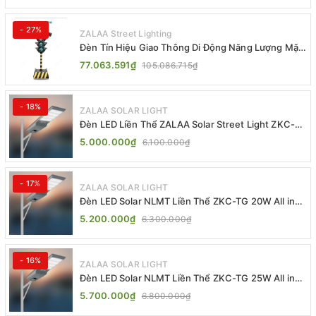
- 27%
ZALAA Street Lighting
Đèn Tín Hiệu Giao Thông Di Động Năng Lượng Mặt
Trời ZALAA ZL-409300C
77.063.591₫
105.086.715₫
- 18%
ZALAA SOLAR LIGHT
Đèn LED Liền Thể ZALAA Solar Street Light ZKC-
TG 20W 25W 30W All In One
5.000.000₫
6.100.000₫
- 17%
ZALAA SOLAR LIGHT
Đèn LED Solar NLMT Liền Thể ZKC-TG 20W All in
One | ZALAA Street Light
5.200.000₫
6.300.000₫
- 16%
ZALAA SOLAR LIGHT
Đèn LED Solar NLMT Liền Thể ZKC-TG 25W All in
One | ZALAA Street Light
5.700.000₫
6.800.000₫