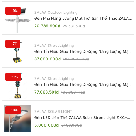
- 19%
ZALAA Outdoor Lighting
Đèn Pha Năng Lượng Mặt Trời Sân Thể Thao ZALAA
Jsc Chống Nước IP65 Cao Cấp
20.789.900₫
25.531.500₫
- 17%
ZALAA Street Lighting
Đèn Tín Hiệu Giao Thông Di Động Năng Lượng Mặt
Trời ZALAA ZL-300A-D
87.000.000₫
105.000.000₫
- 27%
ZALAA Street Lighting
Đèn Tín Hiệu Giao Thông Di Động Năng Lượng Mặt
Trời ZALAA ZL-409300C
77.063.591₫
105.086.715₫
- 18%
ZALAA SOLAR LIGHT
Đèn LED Liền Thể ZALAA Solar Street Light ZKC-
TG 20W 25W 30W All In One
5.000.000₫
6.100.000₫