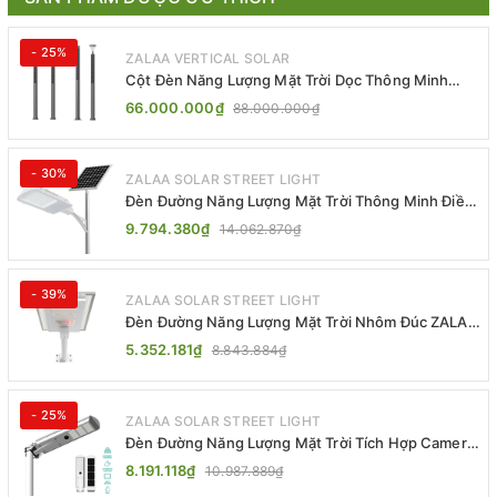
- 25%
ZALAA VERTICAL SOLAR
Cột Đèn Năng Lượng Mặt Trời Dọc Thông Minh
ZSR-YYDS-360 | ZALAA Jsc
66.000.000₫
88.000.000₫
- 30%
ZALAA SOLAR STREET LIGHT
Đèn Đường Năng Lượng Mặt Trời Thông Minh Điều
Khiển MPPT ZL-GMX01 ZALAA
9.794.380₫
14.062.870₫
- 39%
ZALAA SOLAR STREET LIGHT
Đèn Đường Năng Lượng Mặt Trời Nhôm Đúc ZALAA
ZL-BWH Cao Cấp IP65
5.352.181₫
8.843.884₫
- 25%
ZALAA SOLAR STREET LIGHT
Đèn Đường Năng Lượng Mặt Trời Tích Hợp Camera
ZALAA ZL-BJ04-CCTV (80W, IP65)
8.191.118₫
10.987.889₫