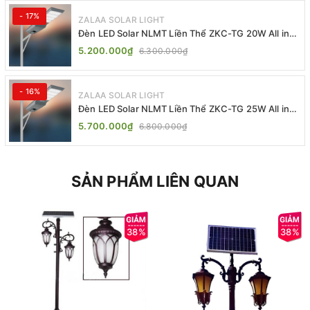
- 17%
ZALAA SOLAR LIGHT
Đèn LED Solar NLMT Liền Thể ZKC-TG 20W All in
One | ZALAA Street Light
5.200.000₫
6.300.000₫
- 16%
ZALAA SOLAR LIGHT
Đèn LED Solar NLMT Liền Thể ZKC-TG 25W All in
One | ZALAA Street Light
5.700.000₫
6.800.000₫
SẢN PHẨM LIÊN QUAN
38%
38%