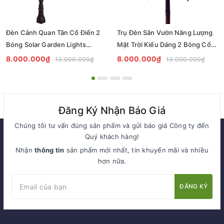
Đèn Cảnh Quan Tân Cổ Điển 2
Trụ Đèn Sân Vườn Năng Lượng
Bóng Solar Garden Lights
Mặt Trời Kiểu Dáng 2 Bóng Cổ
ZALAA OEM ZSCV-004
Điển ZALAA OEM ZSCV-003
8.000.000₫
8.000.000₫
13.000.000₫
13.000.000₫
Đăng Ký Nhận Báo Giá
Chúng tôi tư vấn đúng sản phẩm và gửi báo giá Công ty đến
Quý khách hàng!
Nhận
thông tin
sản phẩm mới nhất, tin khuyến mãi và nhiều
hơn nữa.
ĐĂNG KÝ