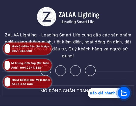
ZALAA Lighting - Leading Smart Life cung cấp các sản phẩm
chiếu sáng thông minh, tiết kiệm điện, hoạt động ổn định, tiết
Hà Nội-Miền Bắc (Mr Hiệp):
kiệm chi phí cho Chủ đầu tư, Quý khách hàng và người sử
0971.043.999
dụng!
M.Trung-ĐàNẵng (Mr Tuấn
Anh): 094.2344.888
HCM-Miền Nam (Mr Danh):
0944.840.666
MỞ RỘNG CHÂN TRANG
Báo giá nhanh
MUA NGAY
© Bản quyền thuộc về
ZALAA JSC
Giao hàng tận nơi
Cung cấp bởi
ZALAA