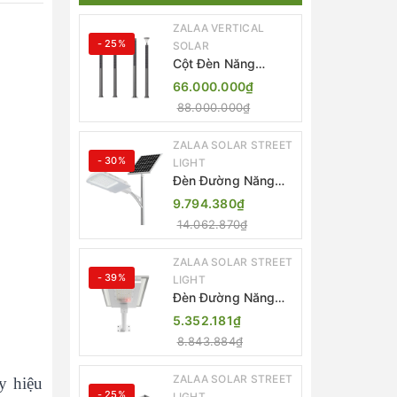
ZALAA VERTICAL
- 25%
SOLAR
Cột Đèn Năng
Lượng Mặt Trời Dọc
66.000.000₫
Thông Minh ZSR-
88.000.000₫
YYDS-360 | ZALAA
Jsc
ZALAA SOLAR STREET
- 30%
LIGHT
Đèn Đường Năng
Lượng Mặt Trời
9.794.380₫
Thông Minh Điều
14.062.870₫
Khiển MPPT ZL-
GMX01 ZALAA
ZALAA SOLAR STREET
- 39%
LIGHT
Đèn Đường Năng
Lượng Mặt Trời
5.352.181₫
Nhôm Đúc ZALAA
8.843.884₫
ZL-BWH Cao Cấp
IP65
ZALAA SOLAR STREET
y hiệu
- 25%
LIGHT