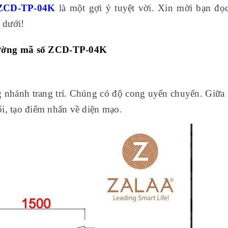
 ZCD-TP-04K
là một gợi ý tuyệt vời. Xin mời bạn đọ
 dưới!
đường mã số ZCD-TP-04K
g nhánh trang trí. Chúng có độ cong uyển chuyển. Giữa 
ối, tạo điểm nhấn về diện mạo.