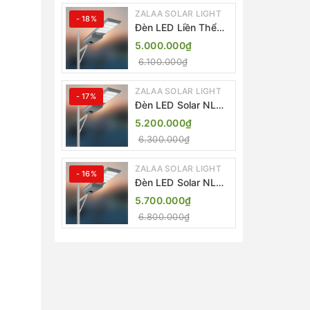
ZALAA SOLAR LIGHT
- 18%
Đèn LED Liền Thể
ZALAA Solar Street
5.000.000₫
Light ZKC-TG 20W
6.100.000₫
25W 30W All In One
ZALAA SOLAR LIGHT
- 17%
Đèn LED Solar NLMT
Liền Thể ZKC-TG
5.200.000₫
20W All in One |
6.300.000₫
ZALAA Street Light
ZALAA SOLAR LIGHT
- 16%
Đèn LED Solar NLMT
Liền Thể ZKC-TG
5.700.000₫
25W All in One |
6.800.000₫
ZALAA Street Light