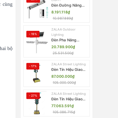
c cùng
Đèn Đường Năng
Lượng Mặt Trời Tích
8.191.118₫
Hợp Camera ZALAA
10.987.889₫
ZL-BJ04-CCTV
(80W, IP65)
ZALAA Outdoor
- 19%
Lighting
Đèn Pha Năng
Lượng Mặt Trời Sân
20.789.900₫
hai bộ
Thể Thao ZALAA
25.531.500₫
Jsc Chống Nước
IP65 Cao Cấp
ZALAA Street Lighting
- 17%
Đèn Tín Hiệu Giao
Thông Di Động Năng
87.000.000₫
Lượng Mặt Trời
105.000.000₫
ZALAA ZL-300A-D
ZALAA Street Lighting
- 27%
Đèn Tín Hiệu Giao
Thông Di Động Năng
77.063.591₫
Lượng Mặt Trời
105.086.715₫
ZALAA ZL-409300C