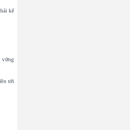
hải kể
n vững
lên tới