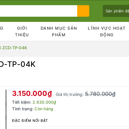
Sản phẩm đ
NG
GIỚI
DANH MỤC SẢN
LĨNH VỰC HOẠT
Ủ
THIỆU
PHẨM
ĐỘNG
ố ZCD-TP-04K
CD-TP-04K
Bạn chưa xem sản phẩm nào
3.150.000₫
5.780.000₫
Giá thị trường:
Tiết kiệm:
2.630.000₫
Tình trạng:
Còn hàng
ĐẶC ĐIỂM NỔI BẬT