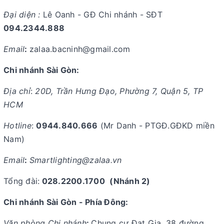
Đại diện :
Lê Oanh - GĐ Chi nhánh - SĐT
094.2344.888
Email
:
zalaa.bacninh@gmail.com
Chi nhánh Sài Gòn:
Địa chỉ
:
20D, Trần Hưng Đạo, Phường 7, Quận 5, TP
HCM
Hotline
:
0944.840.666
(Mr Danh - PTGĐ.GĐKD miền
Nam)
Email
:
Smartlighting@zalaa.vn
Tổng đài:
028.2200.1700
(Nhánh 2)
Chi nhánh Sài Gòn - Phía Đông:
Văn phòng Chi nhánh
:
Chung cư Đạt Gia, 38 đường