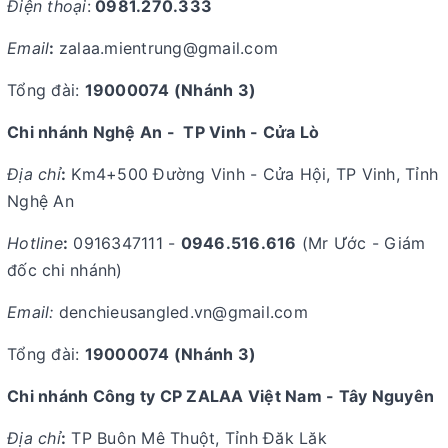
Điện thoại
:
0981.270.333
Email
:
zalaa.mientrung@gmail.com
Tổng đài:
19000074
(Nhánh 3)
Chi nhánh Nghệ An - TP Vinh - Cửa Lò
Địa chỉ
:
Km4+500 Đường Vinh - Cửa Hội, TP Vinh, Tỉnh
Nghệ An
Hotline
:
0916347111 -
0946.516.616
(Mr Ước - Giám
đốc chi nhánh)
Email:
denchieusangled.vn@gmail.com
Tổng đài:
19000074
(Nhánh 3)
Chi nhánh Công ty CP ZALAA Việt Nam - Tây Nguyên
Địa chỉ
:
TP Buôn Mê Thuột, Tỉnh Đăk Lăk