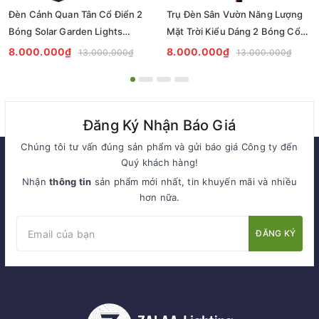
Đèn Cảnh Quan Tân Cổ Điển 2
Trụ Đèn Sân Vườn Năng Lượng
Bóng Solar Garden Lights
Mặt Trời Kiểu Dáng 2 Bóng Cổ
ZALAA OEM ZSCV-004
Điển ZALAA OEM ZSCV-003
8.000.000₫
8.000.000₫
13.000.000₫
13.000.000₫
Đăng Ký Nhận Báo Giá
Chúng tôi tư vấn đúng sản phẩm và gửi báo giá Công ty đến
Quý khách hàng!
Nhận
thông tin
sản phẩm mới nhất, tin khuyến mãi và nhiều
hơn nữa.
ĐĂNG KÝ