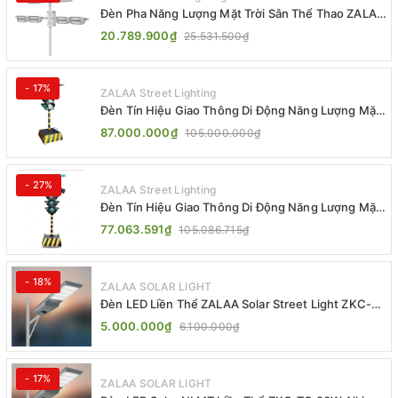
Đèn Pha Năng Lượng Mặt Trời Sân Thể Thao ZALAA
Jsc Chống Nước IP65 Cao Cấp
20.789.900₫
25.531.500₫
- 17%
ZALAA Street Lighting
Đèn Tín Hiệu Giao Thông Di Động Năng Lượng Mặt
Trời ZALAA ZL-300A-D
87.000.000₫
105.000.000₫
- 27%
ZALAA Street Lighting
Đèn Tín Hiệu Giao Thông Di Động Năng Lượng Mặt
Trời ZALAA ZL-409300C
77.063.591₫
105.086.715₫
- 18%
ZALAA SOLAR LIGHT
Đèn LED Liền Thể ZALAA Solar Street Light ZKC-
TG 20W 25W 30W All In One
5.000.000₫
6.100.000₫
- 17%
ZALAA SOLAR LIGHT