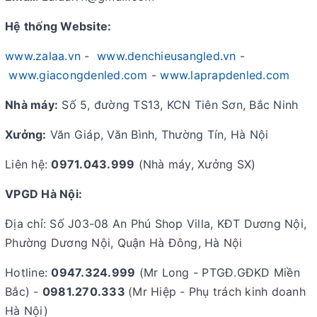
Hệ thống Website:
www.zalaa.vn
-
www.denchieusangled.vn
-
www.giacongdenled.com
-
www.laprapdenled.com
Nhà máy:
Số 5, đường TS13, KCN Tiên Sơn, Bắc Ninh
Xưởng:
Văn Giáp, Văn Bình, Thường Tín, Hà Nội
Liên hệ:
0971.043.999
(Nhà máy, Xưởng SX)
VPGD Hà Nội:
Địa chỉ: Số J03-08 An Phú Shop Villa, KĐT Dương Nội,
Phường Dương Nội, Quận Hà Đông, Hà Nội
Hotline:
0947.324.999
(Mr Long - PTGĐ.GĐKD Miền
Bắc) -
0981.270.333
(Mr Hiệp - Phụ trách kinh doanh
Hà Nội)