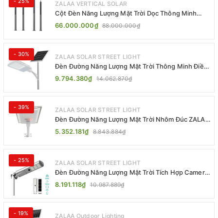
- 25%
ZALAA VERTICAL SOLAR
Cột Đèn Năng Lượng Mặt Trời Dọc Thông Minh
ZSR-YYDS-360 | ZALAA Jsc
66.000.000₫
88.000.000₫
- 30%
ZALAA SOLAR STREET LIGHT
Đèn Đường Năng Lượng Mặt Trời Thông Minh Điều
Khiển MPPT ZL-GMX01 ZALAA
9.794.380₫
14.062.870₫
- 39%
ZALAA SOLAR STREET LIGHT
Đèn Đường Năng Lượng Mặt Trời Nhôm Đúc ZALAA
ZL-BWH Cao Cấp IP65
5.352.181₫
8.843.884₫
- 25%
ZALAA SOLAR STREET LIGHT
Đèn Đường Năng Lượng Mặt Trời Tích Hợp Camera
ZALAA ZL-BJ04-CCTV (80W, IP65)
8.191.118₫
10.987.889₫
- 19%
ZALAA Outdoor Lighting