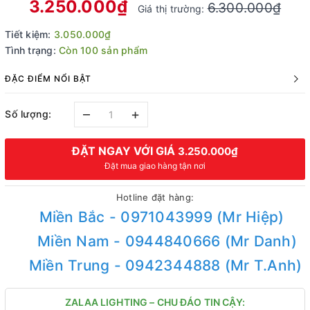
3.250.000₫
6.300.000₫
Giá thị trường:
Tiết kiệm:
3.050.000₫
Tình trạng:
Còn 100 sản phẩm
ĐẶC ĐIỂM NỔI BẬT
–
+
Số lượng:
ĐẶT NGAY VỚI GIÁ
3.250.000₫
Đặt mua giao hàng tận nơi
Hotline đặt hàng:
Miền Bắc - 0971043999 (Mr Hiệp)
Miền Nam - 0944840666 (Mr Danh)
Miền Trung - 0942344888 (Mr T.Anh)
ZALAA LIGHTING – CHU ĐÁO TIN CẬY: