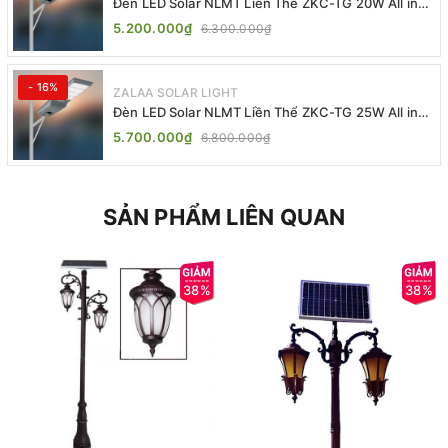
Đèn LED Solar NLMT Liền Thể ZKC-TG 20W All in
One | ZALAA Street Light
5.200.000₫
6.300.000₫
- 16%
ZALAA SOLAR LIGHT
Đèn LED Solar NLMT Liền Thể ZKC-TG 25W All in
One | ZALAA Street Light
5.700.000₫
6.800.000₫
SẢN PHẨM LIÊN QUAN
38%
38%