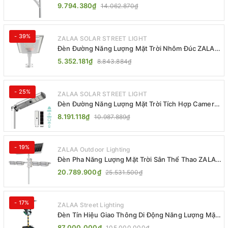
Khiển MPPT ZL-GMX01 ZALAA
9.794.380₫
14.062.870₫
- 39%
ZALAA SOLAR STREET LIGHT
Đèn Đường Năng Lượng Mặt Trời Nhôm Đúc ZALAA
ZL-BWH Cao Cấp IP65
5.352.181₫
8.843.884₫
- 25%
ZALAA SOLAR STREET LIGHT
Đèn Đường Năng Lượng Mặt Trời Tích Hợp Camera
ZALAA ZL-BJ04-CCTV (80W, IP65)
8.191.118₫
10.987.889₫
- 19%
ZALAA Outdoor Lighting
Đèn Pha Năng Lượng Mặt Trời Sân Thể Thao ZALAA
Jsc Chống Nước IP65 Cao Cấp
20.789.900₫
25.531.500₫
- 17%
ZALAA Street Lighting
Đèn Tín Hiệu Giao Thông Di Động Năng Lượng Mặt
Trời ZALAA ZL-300A-D
87.000.000₫
105.000.000₫