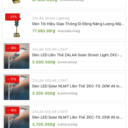
- 27%
ZALAA Street Lighting
Đèn Tín Hiệu Giao Thông Di Động Năng Lượng Mặt
Trời ZALAA ZL-409300C
77.063.591₫
105.086.715₫
- 18%
ZALAA SOLAR LIGHT
Đèn LED Liền Thể ZALAA Solar Street Light ZKC-
TG 20W 25W 30W All In One
5.000.000₫
6.100.000₫
- 17%
ZALAA SOLAR LIGHT
Đèn LED Solar NLMT Liền Thể ZKC-TG 20W All in
One | ZALAA Street Light
5.200.000₫
6.300.000₫
- 16%
ZALAA SOLAR LIGHT
Đèn LED Solar NLMT Liền Thể ZKC-TG 25W All in
One | ZALAA Street Light
5.700.000₫
6.800.000₫