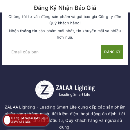
Đăng Ký Nhận Báo Giá
Chúng tôi tư vấn đúng sản phẩm và gửi báo giá Công ty đến
Quý khách hàng!
Nhận
thông tin
sản phẩm mới nhất, tin khuyến mãi và nhiều
hơn nữa.
ĐĂNG KÝ
ZALAA Lighting - Leading Smart Life cung cấp các sản phẩm
chiếu sáng thông minh, tiết kiệm điện, hoạt động ổn định, tiết
Hà Nội-Miền Bắc (Mr Hiệp):
kiệm chi phí cho Chủ đầu tư, Quý khách hàng và người sử
0971.043.999
dụng!