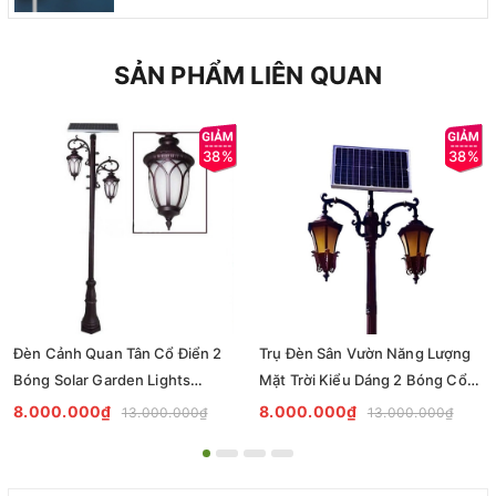
SẢN PHẨM LIÊN QUAN
38%
38%
Đèn Cảnh Quan Tân Cổ Điển 2
Trụ Đèn Sân Vườn Năng Lượng
Bóng Solar Garden Lights
Mặt Trời Kiểu Dáng 2 Bóng Cổ
ZALAA OEM ZSCV-004
Điển ZALAA OEM ZSCV-003
8.000.000₫
8.000.000₫
13.000.000₫
13.000.000₫