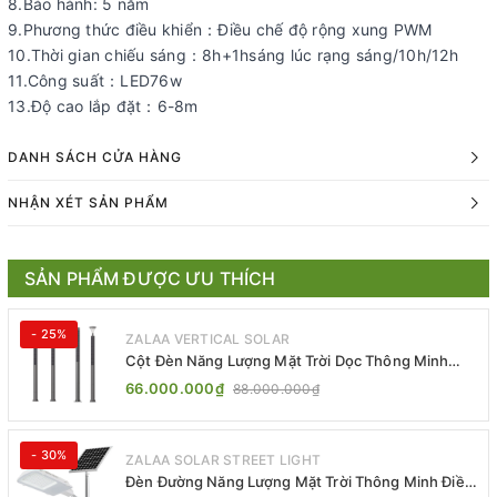
8.Bảo hành: 5 năm
9.Phương thức điều khiển：Điều chế độ rộng xung PWM
10.Thời gian chiếu sáng：8h+1hsáng lúc rạng sáng/10h/12h
11.Công suất：LED76w
13.Độ cao lắp đặt：6-8m
DANH SÁCH CỬA HÀNG
NHẬN XÉT SẢN PHẨM
SẢN PHẨM ĐƯỢC ƯU THÍCH
- 25%
ZALAA VERTICAL SOLAR
Cột Đèn Năng Lượng Mặt Trời Dọc Thông Minh
ZSR-YYDS-360 | ZALAA Jsc
66.000.000₫
88.000.000₫
- 30%
ZALAA SOLAR STREET LIGHT
Đèn Đường Năng Lượng Mặt Trời Thông Minh Điều