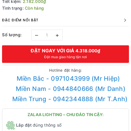
Tiết kiệm:
2.182.000₫
Tình trạng:
Còn hàng
ĐẶC ĐIỂM NỔI BẬT
–
+
Số lượng:
ĐẶT NGAY VỚI GIÁ
4.318.000₫
Đặt mua giao hàng tận nơi
Hotline đặt hàng:
Miền Bắc - 0971043999 (Mr Hiệp)
Miền Nam - 0944840666 (Mr Danh)
Miền Trung - 0942344888 (Mr T.Anh)
ZALAA LIGHTING – CHU ĐÁO TIN CẬY:
Lắp đặt
đúng thông số