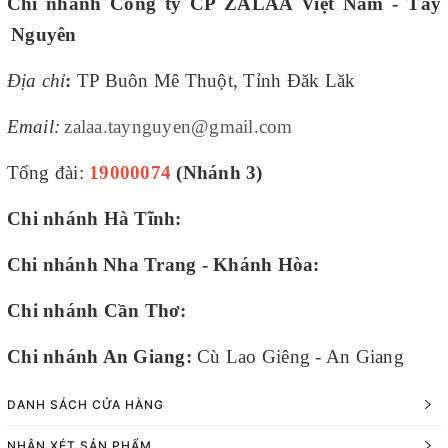
Chi nhánh Công ty CP ZALAA Việt Nam - Tây
Nguyên
Địa chỉ
:
TP Buôn Mê Thuột, Tỉnh Đăk Lăk
Email:
zalaa.taynguyen@gmail.com
Tổng đài:
19000074
(Nhánh 3)
Chi nhánh Hà Tĩnh:
Chi nhánh Nha Trang - Khánh Hòa:
Chi nhánh Cần Thơ:
Chi nhánh An Giang:
Cù Lao Giêng - An Giang
DANH SÁCH CỬA HÀNG
NHẬN XÉT SẢN PHẨM