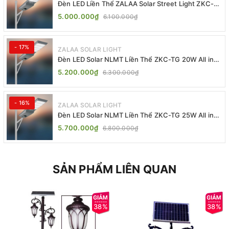
Đèn LED Liền Thể ZALAA Solar Street Light ZKC-
TG 20W 25W 30W All In One
5.000.000₫
6.100.000₫
- 17%
ZALAA SOLAR LIGHT
Đèn LED Solar NLMT Liền Thể ZKC-TG 20W All in
One | ZALAA Street Light
5.200.000₫
6.300.000₫
- 16%
ZALAA SOLAR LIGHT
Đèn LED Solar NLMT Liền Thể ZKC-TG 25W All in
One | ZALAA Street Light
5.700.000₫
6.800.000₫
SẢN PHẨM LIÊN QUAN
38%
38%