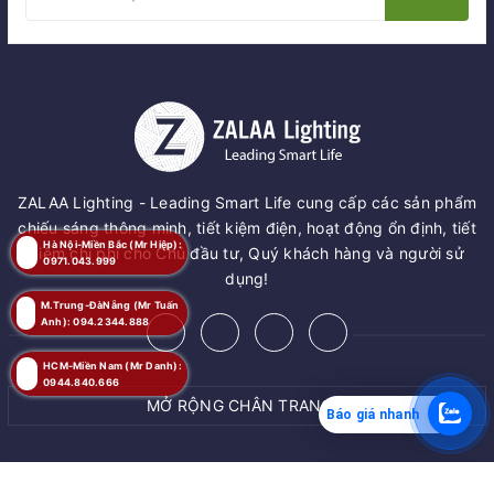
ZALAA Lighting - Leading Smart Life cung cấp các sản phẩm
chiếu sáng thông minh, tiết kiệm điện, hoạt động ổn định, tiết
Hà Nội-Miền Bắc (Mr Hiệp):
kiệm chi phí cho Chủ đầu tư, Quý khách hàng và người sử
0971.043.999
dụng!
M.Trung-ĐàNẵng (Mr Tuấn
Anh): 094.2344.888
HCM-Miền Nam (Mr Danh):
0944.840.666
MỞ RỘNG CHÂN TRANG
Báo giá nhanh
MUA NGAY
© Bản quyền thuộc về
ZALAA JSC