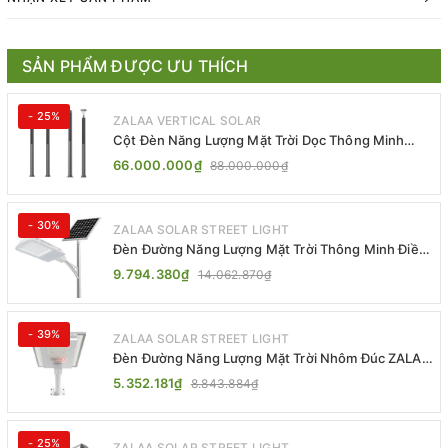
SẢN PHẨM ĐƯỢC ƯU THÍCH
- 25%
ZALAA VERTICAL SOLAR
Cột Đèn Năng Lượng Mặt Trời Dọc Thông Minh
ZSR-YYDS-360 | ZALAA Jsc
66.000.000₫
88.000.000₫
- 30%
ZALAA SOLAR STREET LIGHT
Đèn Đường Năng Lượng Mặt Trời Thông Minh Điều
Khiển MPPT ZL-GMX01 ZALAA
9.794.380₫
14.062.870₫
- 39%
ZALAA SOLAR STREET LIGHT
Đèn Đường Năng Lượng Mặt Trời Nhôm Đúc ZALAA
ZL-BWH Cao Cấp IP65
5.352.181₫
8.843.884₫
- 25%
ZALAA SOLAR STREET LIGHT