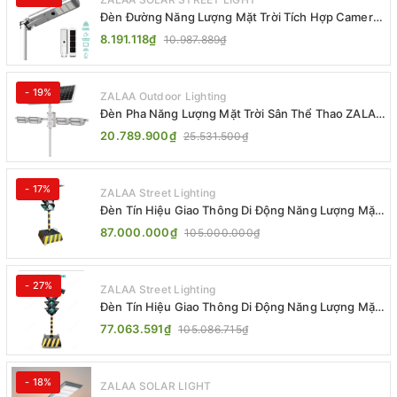
Đèn Đường Năng Lượng Mặt Trời Tích Hợp Camera
ZALAA ZL-BJ04-CCTV (80W, IP65)
8.191.118₫
10.987.889₫
- 19%
ZALAA Outdoor Lighting
Đèn Pha Năng Lượng Mặt Trời Sân Thể Thao ZALAA
Jsc Chống Nước IP65 Cao Cấp
20.789.900₫
25.531.500₫
- 17%
ZALAA Street Lighting
Đèn Tín Hiệu Giao Thông Di Động Năng Lượng Mặt
Trời ZALAA ZL-300A-D
87.000.000₫
105.000.000₫
- 27%
ZALAA Street Lighting
Đèn Tín Hiệu Giao Thông Di Động Năng Lượng Mặt
Trời ZALAA ZL-409300C
77.063.591₫
105.086.715₫
- 18%
ZALAA SOLAR LIGHT