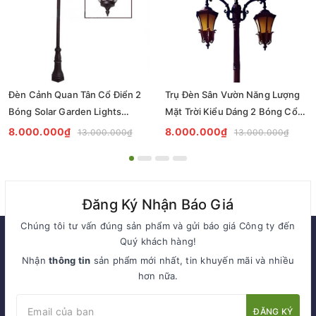
Đèn Cảnh Quan Tân Cổ Điển 2
Trụ Đèn Sân Vườn Năng Lượng
Bóng Solar Garden Lights
Mặt Trời Kiểu Dáng 2 Bóng Cổ
ZALAA OEM ZSCV-004
Điển ZALAA OEM ZSCV-003
8.000.000₫
8.000.000₫
13.000.000₫
13.000.000₫
Đăng Ký Nhận Báo Giá
Chúng tôi tư vấn đúng sản phẩm và gửi báo giá Công ty đến
Quý khách hàng!
Nhận
thông tin
sản phẩm mới nhất, tin khuyến mãi và nhiều
hơn nữa.
ĐĂNG KÝ