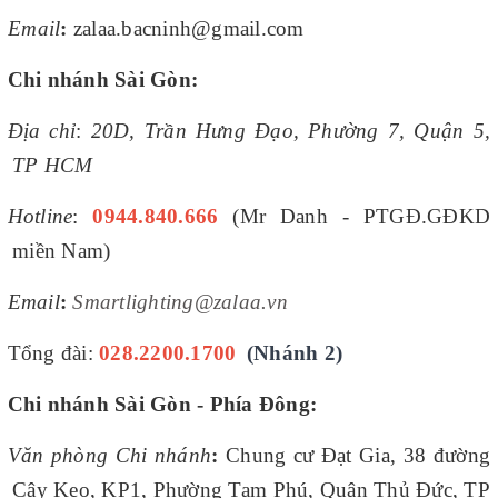
Email
:
zalaa.bacninh@gmail.com
Chi nhánh Sài Gòn:
Địa chỉ
:
20D, Trần Hưng Đạo, Phường 7, Quận 5,
TP HCM
Hotline
:
0944.840.666
(Mr Danh - PTGĐ.GĐKD
miền Nam)
Email
:
Smartlighting@zalaa.vn
Tổng đài:
028.2200.1700
(Nhánh 2)
Chi nhánh Sài Gòn - Phía Đông:
Văn phòng Chi nhánh
:
Chung cư Đạt Gia, 38 đường
Cây Keo, KP1, Phường Tam Phú, Quận Thủ Đức, TP