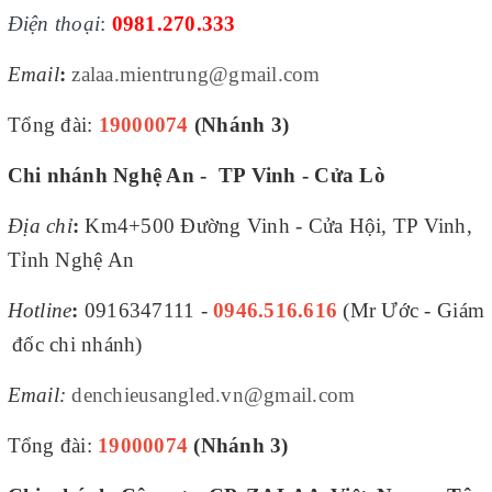
Điện thoại
:
0981.270.333
Email
:
zalaa.mientrung@gmail.com
Tổng đài:
19000074
(Nhánh 3)
Chi nhánh Nghệ An - TP Vinh - Cửa Lò
Địa chỉ
:
Km4+500 Đường Vinh - Cửa Hội, TP Vinh,
Tỉnh Nghệ An
Hotline
:
0916347111 -
0946.516.616
(Mr Ước - Giám
đốc chi nhánh)
Email:
denchieusangled.vn@gmail.com
Tổng đài:
19000074
(Nhánh 3)