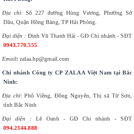
Địa chỉ
:
Số 227 đường Hùng Vương, Phường Sở
Dầu, Quận Hồng Bàng, TP Hải Phòng.
Đại diện :
Đinh Vũ Thanh Hải - GĐ Chi nhánh - SĐT
0943.770.555
Email
:
zalaa.hp@gmail.com
Chi nhánh Công ty CP ZALAA Việt Nam tại Bắc
Ninh:
Địa chỉ
:
Phố Viềng, Đồng Nguyên, Thị xã Từ Sơn,
tỉnh Bắc Ninh
Đại diện :
Lê Oanh - GĐ Chi nhánh - SĐT
094.2344.888