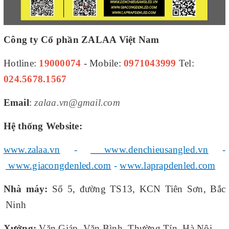
Công ty Cổ phần ZALAA Việt Nam
Hotline:
19000074
- Mobile:
0971043999
Tel:
024.5678.1567
Email
:
zalaa.vn@gmail.com
Hệ thống Website:
www.zalaa.vn
-
www.denchieusangled.vn
-
www.giacongdenled.com
-
www.laprapdenled.com
Nhà máy:
Số 5, đường TS13, KCN Tiên Sơn, Bắc
Ninh
Xưởng:
Văn Giáp, Văn Bình, Thường Tín, Hà Nội