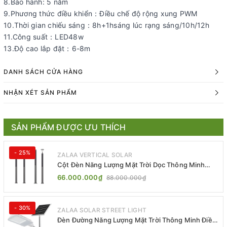
8.Bảo hành: 5 năm
9.Phương thức điều khiển：Điều chế độ rộng xung PWM
10.Thời gian chiếu sáng：8h+1hsáng lúc rạng sáng/10h/12h
11.Công suất：LED48w
13.Độ cao lắp đặt：6-8m
DANH SÁCH CỬA HÀNG
NHẬN XÉT SẢN PHẨM
SẢN PHẨM ĐƯỢC ƯU THÍCH
- 25%
ZALAA VERTICAL SOLAR
Cột Đèn Năng Lượng Mặt Trời Dọc Thông Minh
ZSR-YYDS-360 | ZALAA Jsc
66.000.000₫
88.000.000₫
- 30%
ZALAA SOLAR STREET LIGHT
Đèn Đường Năng Lượng Mặt Trời Thông Minh Điều