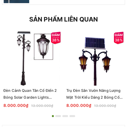
SẢN PHẨM LIÊN QUAN
38%
38%
Đèn Cảnh Quan Tân Cổ Điển 2
Trụ Đèn Sân Vườn Năng Lượng
Bóng Solar Garden Lights
Mặt Trời Kiểu Dáng 2 Bóng Cổ
ZALAA OEM ZSCV-004
Điển ZALAA OEM ZSCV-003
8.000.000₫
8.000.000₫
13.000.000₫
13.000.000₫