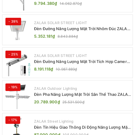
Khiển MPPT ZL-GMX01 ZALAA
9.794.380₫
14.062.870₫
- 39%
ZALAA SOLAR STREET LIGHT
Đèn Đường Năng Lượng Mặt Trời Nhôm Đúc ZALAA
ZL-BWH Cao Cấp IP65
5.352.181₫
8.843.884₫
- 25%
ZALAA SOLAR STREET LIGHT
Đèn Đường Năng Lượng Mặt Trời Tích Hợp Camera
ZALAA ZL-BJ04-CCTV (80W, IP65)
8.191.118₫
10.987.889₫
- 19%
ZALAA Outdoor Lighting
Đèn Pha Năng Lượng Mặt Trời Sân Thể Thao ZALAA
Jsc Chống Nước IP65 Cao Cấp
20.789.900₫
25.531.500₫
- 17%
ZALAA Street Lighting
Đèn Tín Hiệu Giao Thông Di Động Năng Lượng Mặt
Trời ZALAA ZL-300A-D
87.000.000₫
105.000.000₫