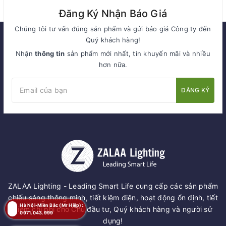
Đăng Ký Nhận Báo Giá
Chúng tôi tư vấn đúng sản phẩm và gửi báo giá Công ty đến
Quý khách hàng!
Nhận
thông tin
sản phẩm mới nhất, tin khuyến mãi và nhiều
hơn nữa.
ĐĂNG KÝ
ZALAA Lighting - Leading Smart Life cung cấp các sản phẩm
chiếu sáng thông minh, tiết kiệm điện, hoạt động ổn định, tiết
Hà Nội-Miền Bắc (Mr Hiệp):
kiệm chi phí cho Chủ đầu tư, Quý khách hàng và người sử
0971.043.999
dụng!