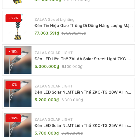
- 27%
ZALAA Street Lighting
Đèn Tín Hiệu Giao Thông Di Động Năng Lượng Mặt
Trời ZALAA ZL-409300C
77.063.591₫
105.086.715₫
- 18%
ZALAA SOLAR LIGHT
Đèn LED Liền Thể ZALAA Solar Street Light ZKC-
TG 20W 25W 30W All In One
5.000.000₫
6.100.000₫
- 17%
ZALAA SOLAR LIGHT
Đèn LED Solar NLMT Liền Thể ZKC-TG 20W All in
One | ZALAA Street Light
5.200.000₫
6.300.000₫
- 16%
ZALAA SOLAR LIGHT
Đèn LED Solar NLMT Liền Thể ZKC-TG 25W All in
One | ZALAA Street Light
5.700.000₫
6.800.000₫