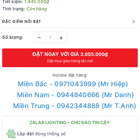
Tiết kiệm:
1.445.000₫
Tình trạng:
Còn hàng
ĐẶC ĐIỂM NỔI BẬT
–
+
Số lượng:
ĐẶT NGAY VỚI GIÁ
3.955.000₫
Đặt mua giao hàng tận nơi
Hotline đặt hàng:
Miền Bắc - 0971043999 (Mr Hiệp)
Miền Nam - 0944840666 (Mr Danh)
Miền Trung - 0942344888 (Mr T.Anh)
ZALAA LIGHTING – CHU ĐÁO TIN CẬY:
Lắp đặt
đúng thông số