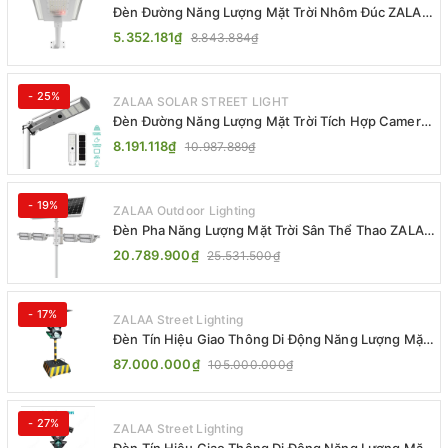
Đèn Đường Năng Lượng Mặt Trời Nhôm Đúc ZALAA
ZL-BWH Cao Cấp IP65
5.352.181₫
8.843.884₫
- 25%
ZALAA SOLAR STREET LIGHT
Đèn Đường Năng Lượng Mặt Trời Tích Hợp Camera
ZALAA ZL-BJ04-CCTV (80W, IP65)
8.191.118₫
10.987.889₫
- 19%
ZALAA Outdoor Lighting
Đèn Pha Năng Lượng Mặt Trời Sân Thể Thao ZALAA
Jsc Chống Nước IP65 Cao Cấp
20.789.900₫
25.531.500₫
- 17%
ZALAA Street Lighting
Đèn Tín Hiệu Giao Thông Di Động Năng Lượng Mặt
Trời ZALAA ZL-300A-D
87.000.000₫
105.000.000₫
- 27%
ZALAA Street Lighting
Đèn Tín Hiệu Giao Thông Di Động Năng Lượng Mặt