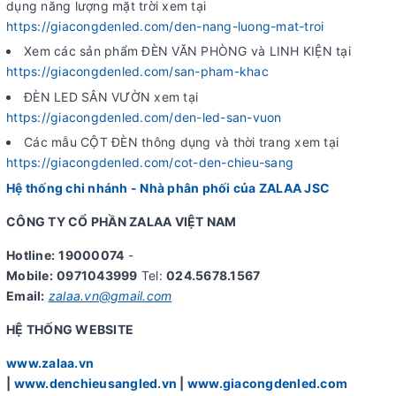
dụng năng lượng mặt trời xem tại
https://giacongdenled.com/den-nang-luong-mat-troi
Xem các sản phẩm ĐÈN VĂN PHÒNG và LINH KIỆN tại
https://giacongdenled.com/san-pham-khac
ĐÈN LED SÂN VƯỜN xem tại
https://giacongdenled.com/den-led-san-vuon
Các mẫu CỘT ĐÈN thông dụng và thời trang xem tại
https://giacongdenled.com/cot-den-chieu-sang
Hệ thống chi nhánh - Nhà phân phối của ZALAA JSC
CÔNG TY CỔ PHẦN ZALAA VIỆT NAM
Hotline:
19000074
-
Mobile:
0971043999
Tel:
024.5678.1567
Email:
zalaa.vn@gmail.com
HỆ THỐNG WEBSITE
www.zalaa.vn
|
www.denchieusangled.vn
|
www.giacongdenled.com