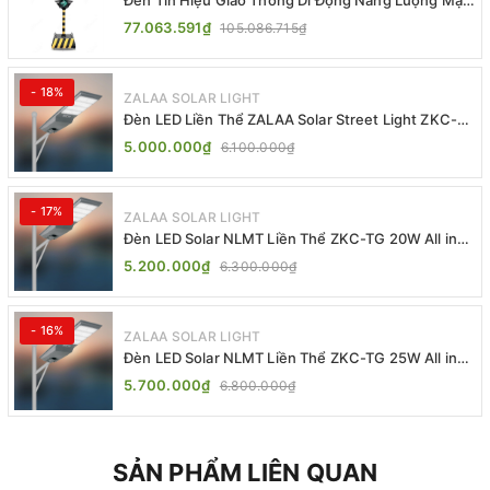
Trời ZALAA ZL-409300C
77.063.591₫
105.086.715₫
- 18%
ZALAA SOLAR LIGHT
Đèn LED Liền Thể ZALAA Solar Street Light ZKC-
TG 20W 25W 30W All In One
5.000.000₫
6.100.000₫
- 17%
ZALAA SOLAR LIGHT
Đèn LED Solar NLMT Liền Thể ZKC-TG 20W All in
One | ZALAA Street Light
5.200.000₫
6.300.000₫
- 16%
ZALAA SOLAR LIGHT
Đèn LED Solar NLMT Liền Thể ZKC-TG 25W All in
One | ZALAA Street Light
5.700.000₫
6.800.000₫
SẢN PHẨM LIÊN QUAN