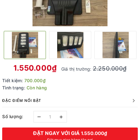
1.550.000₫
2.250.000₫
Giá thị trường:
Tiết kiệm:
700.000₫
Tình trạng:
Còn hàng
ĐẶC ĐIỂM NỔI BẬT
–
+
Số lượng:
ĐẶT NGAY VỚI GIÁ
1.550.000₫
Đặt mua giao hàng tận nơi