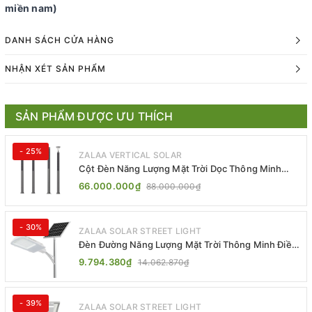
miền nam)
DANH SÁCH CỬA HÀNG
NHẬN XÉT SẢN PHẨM
SẢN PHẨM ĐƯỢC ƯU THÍCH
- 25%
ZALAA VERTICAL SOLAR
Cột Đèn Năng Lượng Mặt Trời Dọc Thông Minh
ZSR-YYDS-360 | ZALAA Jsc
66.000.000₫
88.000.000₫
- 30%
ZALAA SOLAR STREET LIGHT
Đèn Đường Năng Lượng Mặt Trời Thông Minh Điều
Khiển MPPT ZL-GMX01 ZALAA
9.794.380₫
14.062.870₫
- 39%
ZALAA SOLAR STREET LIGHT