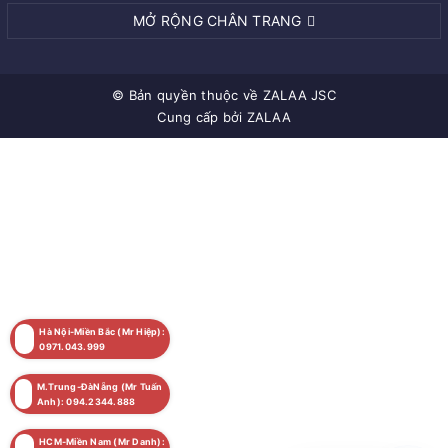
MỞ RỘNG CHÂN TRANG
© Bản quyền thuộc về
ZALAA JSC
Cung cấp bởi
ZALAA
Hà Nội-Miền Bắc (Mr Hiệp):
0971.043.999
M.Trung-ĐàNẵng (Mr Tuấn
Anh): 094.2344.888
HCM-Miền Nam (Mr Danh):