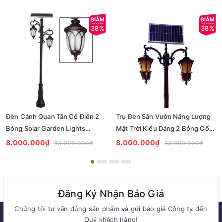
38%
38%
Đèn Cảnh Quan Tân Cổ Điển 2
Trụ Đèn Sân Vườn Năng Lượng
Bóng Solar Garden Lights
Mặt Trời Kiểu Dáng 2 Bóng Cổ
ZALAA OEM ZSCV-004
Điển ZALAA OEM ZSCV-003
8.000.000₫
8.000.000₫
13.000.000₫
13.000.000₫
Đăng Ký Nhận Báo Giá
Chúng tôi tư vấn đúng sản phẩm và gửi báo giá Công ty đến
Quý khách hàng!