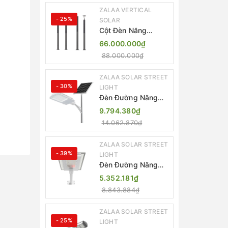
ZALAA VERTICAL
- 25%
SOLAR
Cột Đèn Năng
Lượng Mặt Trời Dọc
66.000.000₫
Thông Minh ZSR-
88.000.000₫
YYDS-360 | ZALAA
Jsc
ZALAA SOLAR STREET
- 30%
LIGHT
Đèn Đường Năng
Lượng Mặt Trời
9.794.380₫
Thông Minh Điều
14.062.870₫
Khiển MPPT ZL-
GMX01 ZALAA
ZALAA SOLAR STREET
- 39%
LIGHT
Đèn Đường Năng
Lượng Mặt Trời
5.352.181₫
Nhôm Đúc ZALAA
8.843.884₫
ZL-BWH Cao Cấp
IP65
ZALAA SOLAR STREET
- 25%
LIGHT