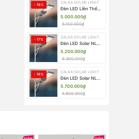
ZALAA SOLAR LIGHT
- 18%
Đèn LED Liền Thể
ZALAA Solar Street
5.000.000₫
Light ZKC-TG 20W
6.100.000₫
25W 30W All In One
ZALAA SOLAR LIGHT
- 17%
Đèn LED Solar NLMT
Liền Thể ZKC-TG
5.200.000₫
20W All in One |
6.300.000₫
ZALAA Street Light
ZALAA SOLAR LIGHT
- 16%
Đèn LED Solar NLMT
Liền Thể ZKC-TG
5.700.000₫
25W All in One |
6.800.000₫
ZALAA Street Light