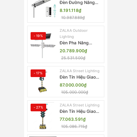
Đèn Đường Năng
Lượng Mặt Trời Tích
8.191.118₫
Hợp Camera ZALAA
10.987.889₫
ZL-BJ04-CCTV
(80W, IP65)
ZALAA Outdoor
- 19%
Lighting
Đèn Pha Năng
Lượng Mặt Trời Sân
20.789.900₫
Thể Thao ZALAA
25.531.500₫
Jsc Chống Nước
IP65 Cao Cấp
ZALAA Street Lighting
- 17%
Đèn Tín Hiệu Giao
Thông Di Động Năng
87.000.000₫
Lượng Mặt Trời
105.000.000₫
ZALAA ZL-300A-D
ZALAA Street Lighting
- 27%
Đèn Tín Hiệu Giao
Thông Di Động Năng
77.063.591₫
Lượng Mặt Trời
105.086.715₫
ZALAA ZL-409300C