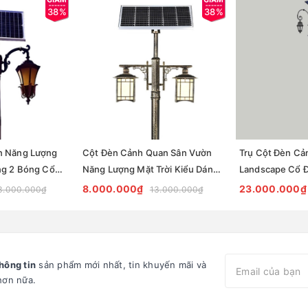
38%
38%
n Năng Lượng
Cột Đèn Cảnh Quan Sân Vườn
Trụ Cột Đèn Cả
ng 2 Bóng Cổ
Năng Lượng Mặt Trời Kiểu Dáng
Landscape Cổ Đ
 ZSCV-003
Cổ Điển ZALAA OEM ZSCV
ZSLLP H8M 120W
8.000.000₫
23.000.000₫
3.000.000₫
13.000.000₫
ZALAA OEM
hông tin
sản phẩm mới nhất, tin khuyến mãi và
hơn nữa.