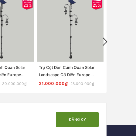
23%
25%
nh Quan Solar
Trụ Cột Đèn Cảnh Quan Solar
Trụ Cột Đèn C
iển Europe
Landscape Cổ Điển Europe
Landscape Cổ
 2 Tay Đèn -
ZSLLP H7M 120W 2 Tay
ZSLLP H6M 12
21.000.000₫
19.000.000
30.000.000₫
28.000.000₫
60W/bóng Chiếu Thủy - ZALAA
60W/bóng Chi
OEM
OEM
ĐĂNG KÝ