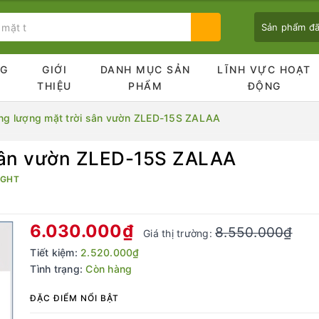
Sản phẩm đ
NG
GIỚI
DANH MỤC SẢN
LĨNH VỰC HOẠT
Ủ
THIỆU
PHẨM
ĐỘNG
ng lượng mặt trời sân vườn ZLED-15S ZALAA
 sân vườn ZLED-15S ZALAA
Bạn chưa xem sản phẩm nào
IGHT
6.030.000₫
8.550.000₫
Giá thị trường:
Tiết kiệm:
2.520.000₫
Tình trạng:
Còn hàng
ĐẶC ĐIỂM NỔI BẬT