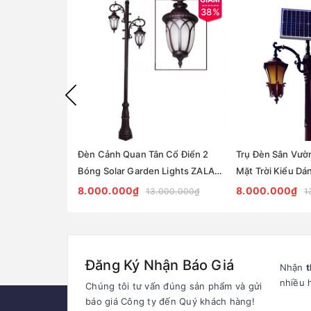
38%
Đèn Cảnh Quan Tân Cổ Điển 2
Trụ Đèn Sân Vườ
Bóng Solar Garden Lights ZALAA
Mặt Trời Kiểu Dá
OEM ZSCV-004
Điển ZALAA OEM
8.000.000₫
8.000.000₫
13.000.000₫
1
Đăng Ký Nhận Báo Giá
Nhận
t
nhiều 
Chúng tôi tư vấn đúng sản phẩm và gửi
báo giá Công ty đến Quý khách hàng!