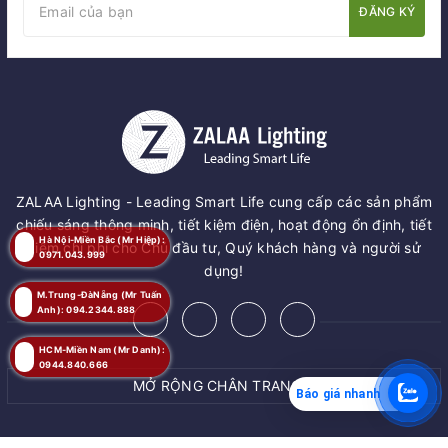
ĐĂNG KÝ
ZALAA Lighting - Leading Smart Life cung cấp các sản phẩm
chiếu sáng thông minh, tiết kiệm điện, hoạt động ổn định, tiết
Hà Nội-Miền Bắc (Mr Hiệp):
kiệm chi phí cho Chủ đầu tư, Quý khách hàng và người sử
0971.043.999
dụng!
M.Trung-ĐàNẵng (Mr Tuấn
Anh): 094.2344.888
HCM-Miền Nam (Mr Danh):
0944.840.666
MỞ RỘNG CHÂN TRANG
Báo giá nhanh