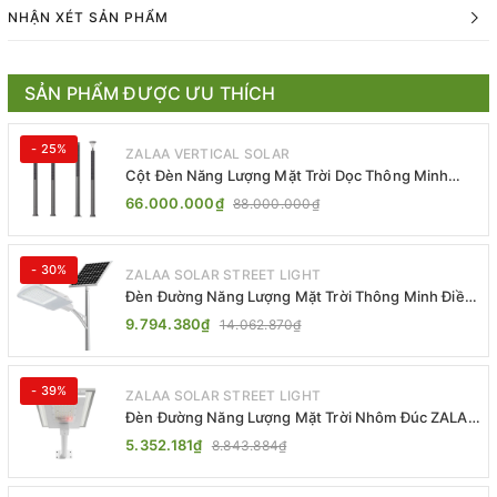
NHẬN XÉT SẢN PHẨM
SẢN PHẨM ĐƯỢC ƯU THÍCH
- 25%
ZALAA VERTICAL SOLAR
Cột Đèn Năng Lượng Mặt Trời Dọc Thông Minh
ZSR-YYDS-360 | ZALAA Jsc
66.000.000₫
88.000.000₫
- 30%
ZALAA SOLAR STREET LIGHT
Đèn Đường Năng Lượng Mặt Trời Thông Minh Điều
Khiển MPPT ZL-GMX01 ZALAA
9.794.380₫
14.062.870₫
- 39%
ZALAA SOLAR STREET LIGHT
Đèn Đường Năng Lượng Mặt Trời Nhôm Đúc ZALAA
ZL-BWH Cao Cấp IP65
5.352.181₫
8.843.884₫