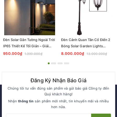
Đèn Solar Gắn Tường Ngoài Trời
Đèn Cảnh Quan Tân Cổ Điển 2
IP65 Thiết Kế Tối Giản – Giải
Bóng Solar Garden Lights
Pháp Chiếu Sáng Bền Bỉ, Thẩm
ZALAA OEM ZSCV-004
950.000₫
8.000.000₫
1.390.000₫
13.000.000₫
Mỹ Cho Dự Án
Đăng Ký Nhận Báo Giá
Chúng tôi tư vấn đúng sản phẩm và gửi báo giá Công ty đến
Quý khách hàng!
Nhận
thông tin
sản phẩm mới nhất, tin khuyến mãi và nhiều
hơn nữa.