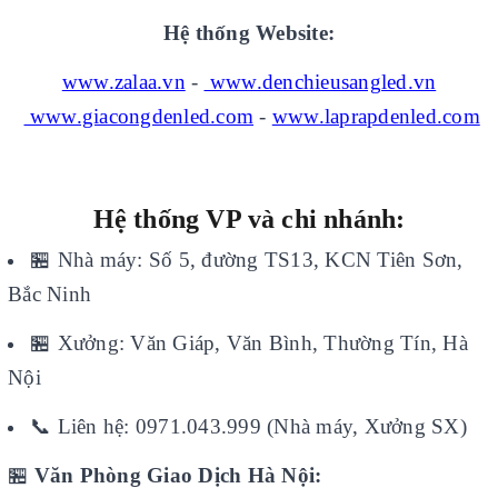
Hệ thống Website:
www.zalaa.vn
-
www.denchieusangled.vn
www.giacongdenled.com
-
www.laprapdenled.com
Hệ thống VP và chi nhánh:
🏪
Nhà máy: Số 5, đường TS13, KCN Tiên Sơn,
Bắc Ninh
🏪
Xưởng: Văn Giáp, Văn Bình, Thường Tín, Hà
Nội
📞
Liên hệ: 0971.043.999 (Nhà máy, Xưởng SX)
🏪
Văn Phòng Giao Dịch Hà Nội: