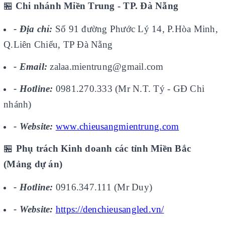
🏪
Chi nhánh Miền Trung - TP. Đà Nẵng
- Địa chỉ:
Số 91 đường Phước Lý 14, P.Hòa Minh,
Q.Liên Chiểu, TP Đà Nẵng
- Email:
zalaa.mientrung@gmail.com
- Hotline:
0981.270.333 (Mr N.T. Tý - GĐ Chi
nhánh)
- Website:
www.chieusangmientrung.com
🏪
Phụ trách Kinh doanh các tỉnh Miền Bắc
(Mảng dự án)
- Hotline:
0916.347.111 (Mr Duy)
- Website:
https://denchieusangled.vn/