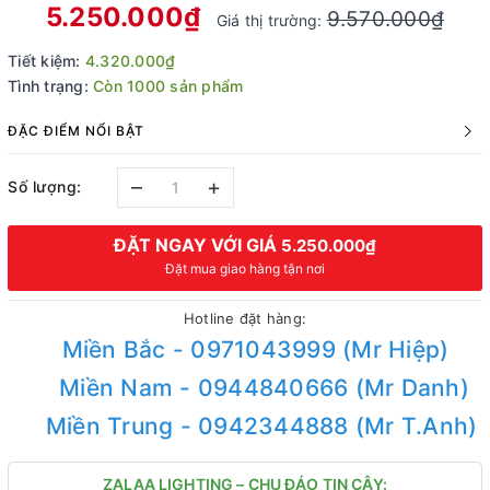
5.250.000₫
9.570.000₫
Giá thị trường:
Tiết kiệm:
4.320.000₫
Tình trạng:
Còn 1000 sản phẩm
ĐẶC ĐIỂM NỔI BẬT
–
+
Số lượng:
ĐẶT NGAY VỚI GIÁ
5.250.000₫
Đặt mua giao hàng tận nơi
Hotline đặt hàng:
Miền Bắc - 0971043999 (Mr Hiệp)
Miền Nam - 0944840666 (Mr Danh)
Miền Trung - 0942344888 (Mr T.Anh)
ZALAA LIGHTING – CHU ĐÁO TIN CẬY: