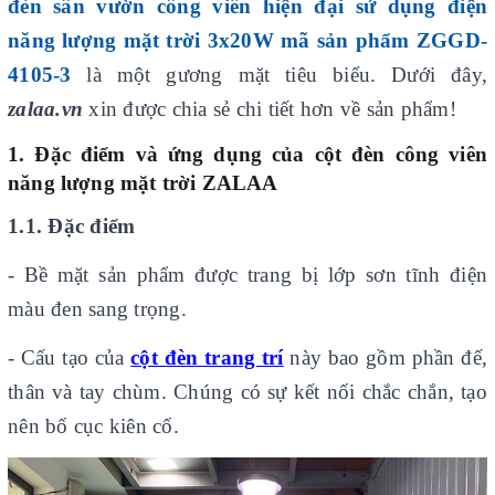
đèn sân vườn công viên hiện đại sử dụng điện
năng lượng mặt trời 3x20W mã sản phẩm ZGGD-
4105-3
là một gương mặt tiêu biểu.
Dưới đây,
zalaa.vn
xin được chia sẻ chi tiết hơn về sản phẩm!
1. Đặc điểm và ứng dụng của
cột
đèn
công
viên
năng lượng mặt trời
ZALAA
1.1. Đặc đi
ểm
- Bề mặt sản phẩm được trang bị lớp sơn tĩnh điện
màu đen sang trọng.
- Cấu tạo của
cột đèn trang trí
này bao gồm phần đế,
thân và tay chùm. Chúng có sự kết nối chắc chắn, tạo
nên bố cục kiên cố.