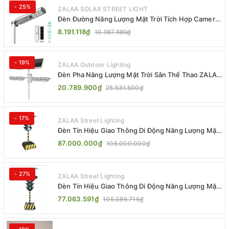
- 25%
ZALAA SOLAR STREET LIGHT
Đèn Đường Năng Lượng Mặt Trời Tích Hợp Camera
ZALAA ZL-BJ04-CCTV (80W, IP65)
8.191.118₫
10.987.889₫
- 19%
ZALAA Outdoor Lighting
Đèn Pha Năng Lượng Mặt Trời Sân Thể Thao ZALAA
Jsc Chống Nước IP65 Cao Cấp
20.789.900₫
25.531.500₫
- 17%
ZALAA Street Lighting
Đèn Tín Hiệu Giao Thông Di Động Năng Lượng Mặt
Trời ZALAA ZL-300A-D
87.000.000₫
105.000.000₫
- 27%
ZALAA Street Lighting
Đèn Tín Hiệu Giao Thông Di Động Năng Lượng Mặt
Trời ZALAA ZL-409300C
77.063.591₫
105.086.715₫