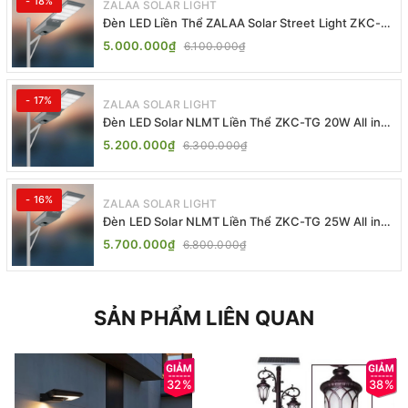
- 18%
ZALAA SOLAR LIGHT
Đèn LED Liền Thể ZALAA Solar Street Light ZKC-
TG 20W 25W 30W All In One
5.000.000₫
6.100.000₫
- 17%
ZALAA SOLAR LIGHT
Đèn LED Solar NLMT Liền Thể ZKC-TG 20W All in
One | ZALAA Street Light
5.200.000₫
6.300.000₫
- 16%
ZALAA SOLAR LIGHT
Đèn LED Solar NLMT Liền Thể ZKC-TG 25W All in
One | ZALAA Street Light
5.700.000₫
6.800.000₫
SẢN PHẨM LIÊN QUAN
32%
38%