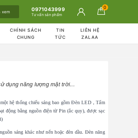
0
0971043999
ã xem
Tư vấn sản phẩm
CHÍNH SÁCH
TIN
LIÊN HỆ
CHUNG
TỨC
ZALAA
sử dụng năng lượng mặt trời...
 là một hệ thống chiếu sáng bao gồm Đèn LED , Tấm
hoạt động bằng nguồn điện từ Pin (ắc quy), được sạc
i)
ác nguồn sáng khác như nến hoặc đèn dầu. Đèn năng