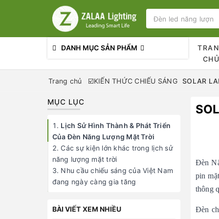
DANH MỤC SẢN PHẨM
TRA
CH
Trang chủ
☑️KIẾN THỨC CHIẾU SÁNG
SOLAR LAM
MỤC LỤC
SOL
Lịch Sử Hình Thành & Phát Triển
Của Đèn Năng Lượng Mặt Trời
Các sự kiện lớn khác trong lịch sử
năng lượng mặt trời
Đèn Nă
Nhu cầu chiếu sáng của Việt Nam
pin mặt
đang ngày càng gia tăng
thông q
BÀI VIẾT XEM NHIỀU
Đèn ch