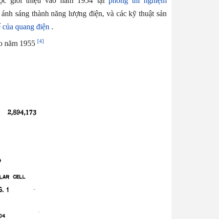
ợc giới thiệu vào năm 1954 tại
phòng thí nghiệm
 ánh sáng thành năng lượng điện, và các kỹ thuật sản
ế
của quang điện
.
[4]
vào năm 1955