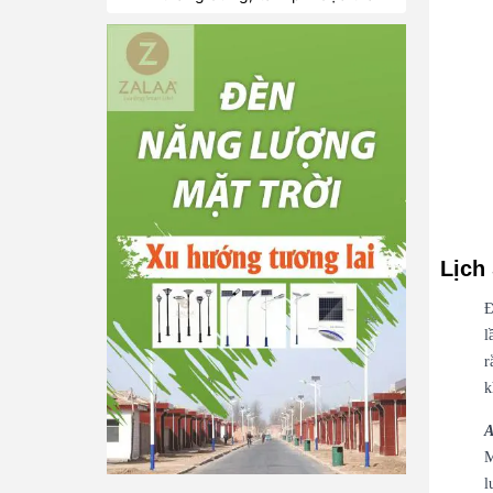
Lịch
Đ
l
r
k
A
M
l