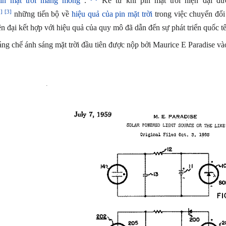
in mặt trời màng mỏng
.
Kể từ khi pin mặt trời hiện đại đư
2]
[3]
những tiến bộ về
hiệu quả của pin mặt trời
trong việc chuyển đổi
ện đại kết hợp với hiệu quả của quy mô đã dẫn đến sự phát triển quốc t
ng chế ánh sáng mặt trời đầu tiên được nộp bởi Maurice E Paradise 