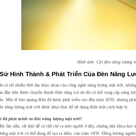
Hình ảnh: Cột đèn năng lượng m
 Sử Hình Thành & Phát Triển Của Đèn Năng Lư
ã có rất nhiều thời đại khác nhau của công nghệ năng lượng mặt trời, nhưn
ần đầu tiên được chuyển thành điện năng (và do đó có thể cung cấp năng lượ
ắn. Một tế bào quang điện đã được phát triển vào đầu năm 1839, nhưng phải
hi năng lượng mặt trời được khai thác để sử dụng điện một cách hợp lý.
i đã phát minh ra đèn năng lượng mặt trời?
ột lần nữa, rất khó để có thể chỉ ra một người ở đây, nhưng nhà khoa học
ượng mặt trời có thể dùng để tạo ra điện, vào năm 1839. Đồng hương người