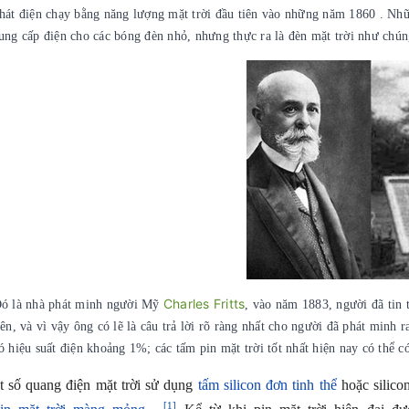
hát điện chạy bằng năng lượng mặt trời đầu tiên vào những năm 1860 . Nh
ung cấp điện cho các bóng đèn nhỏ, nhưng thực ra là đèn mặt trời như chúng
Charles Fritts
ó là nhà phát minh người Mỹ
, vào năm 1883, người đã tin t
iên, và vì vậy ông có lẽ là câu trả lời rõ ràng nhất cho người đã phát minh r
ó hiệu suất điện khoảng 1%; các tấm pin mặt trời tốt nhất hiện nay có thể c
 quang điện mặt trời sử dụng
tấm silicon đơn tinh thể
hoặc silico
[1]