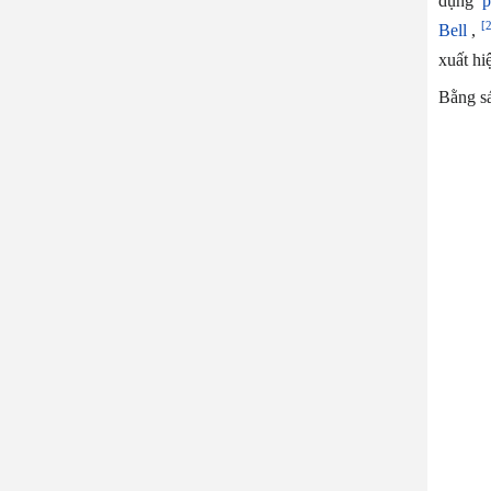
dụng
p
[
Bell
,
xuất hi
Bằng sá