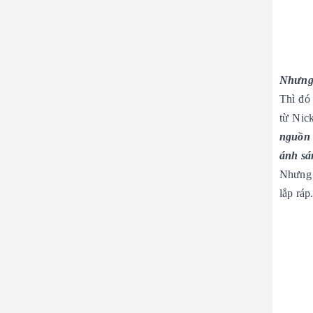
Nhưng 
Thì đó 
từ Nic
nguồn 
ánh sá
Nhưng đ
lắp ráp