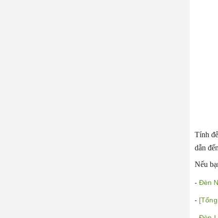
Tính đ
dẫn đến
Nếu bạn
-
Đèn N
-
[Tổng
-
Đèn L