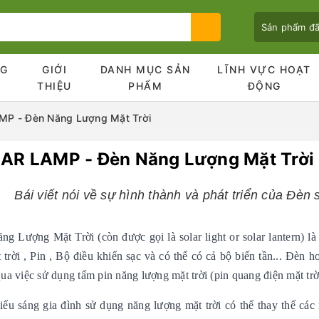
Sản phẩm đ
NG
GIỚI
DANH MỤC SẢN
LĨNH VỰC HOẠT
Ủ
THIỆU
PHẨM
ĐỘNG
P - Đèn Năng Lượng Mặt Trời
AR LAMP - Đèn Năng Lượng Mặt Trời
Bạn chưa xem sản phẩm nào
Bái viết nói về sự hình thành và phát triển của Đèn 
ng Lượng Mặt Trời (còn được gọi là solar light or solar lantern)
 trời , Pin , Bộ điều khiển sạc và có thể có cả bộ biến tần... Đèn 
ua việc sử dụng tấm pin năng lượng mặt trời (pin quang điện mặt trờ
iếu sáng gia đình sử dụng năng lượng mặt trời có thể thay thế c