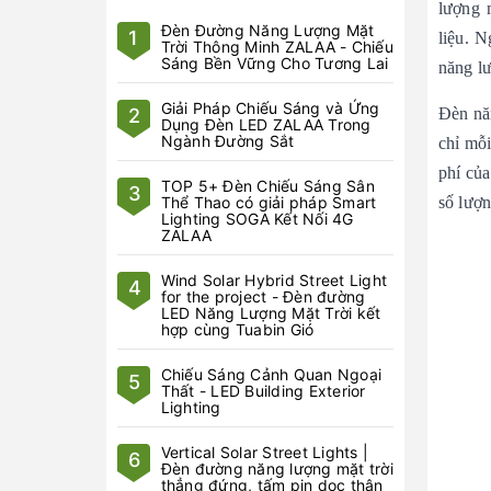
lượng 
Đèn Đường Năng Lượng Mặt
1
liệu. 
Trời Thông Minh ZALAA - Chiếu
Sáng Bền Vững Cho Tương Lai
năng lư
Giải Pháp Chiếu Sáng và Ứng
2
Đèn năn
Dụng Đèn LED ZALAA Trong
Ngành Đường Sắt
chỉ mỗi
phí của
TOP 5+ Đèn Chiếu Sáng Sân
3
Thể Thao có giải pháp Smart
số lượn
Lighting SOGA Kết Nối 4G
ZALAA
Wind Solar Hybrid Street Light
4
for the project - Đèn đường
LED Năng Lượng Mặt Trời kết
hợp cùng Tuabin Gió
Chiếu Sáng Cảnh Quan Ngoại
5
Thất - LED Building Exterior
Lighting
Vertical Solar Street Lights |
6
Đèn đường năng lượng mặt trời
thẳng đứng, tấm pin dọc thân